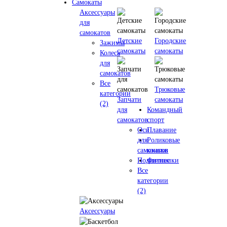
Самокаты
Аксессуары
для
самокатов
Детские
Городские
Зажимы
самокаты
самокаты
Колеса
для
самокатов
Все
Трюковые
категории
Запчати
самокаты
(2)
для
Командный
самокатов
спорт
Оси
Плавание
для
Роликовые
самокатов
коньки
Подшипники
Фитнес
Все
категории
(2)
Аксессуары