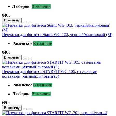
Люберцы
В наличии
840р.
В корзину
Перчатки для фитнеса Starfit WG-103, черный/малиновый (M)
Раменское
В наличии
840р.
В корзину
Перчатки для фитнеса STARFIT WG-105, с гелевыми
вставками, мятный/лиловый (S)
Раменское
В наличии
Люберцы
В наличии
680р.
В корзину