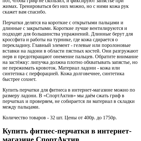
пот, чтобы гриф не скользил, и фиксируют запястье при
жимах. Тренироваться без них можно, но с ними кожа рук
скажет вам спасибо.
Перчатки делятся на короткие с открытыми пальцами и
длинные с закрытыми. Короткие лучше вентилируются и
подходят для большинства упражнений. Длинные берут для
кроссфита и работы на турнике, где кожа сдирается о
перекладину. Главный элемент - гелевые или поролоновые
вставки на ладони в области пястных костей. Они разгружают
нерв и предотвращают онемение пальцев. Обратите внимание
на застёжку: липучка должна плотно обхватывать запястье, но
не пережимать кровоток. Материал ладони - кожа или
синтетика с перфорацией. Кожа долговечнее, синтетика
быстрее сохнет.
Купить перчатки для фитнеса в интернет-магазине можно по
размеру ладони. В «СпортАктив» мы даём сжать гриф в
перчатках и проверяем, не собирается ли материал в складки
между пальцами.
Количество товаров - 32 шт. Цены от 400р. до 1750р.
Купить фитнес-перчатки в интернет-
магазине СпортАктив