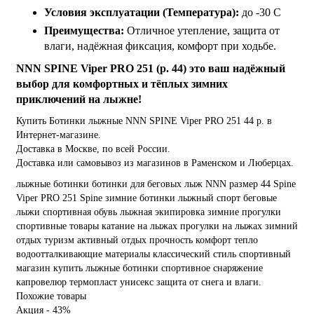
Условия эксплуатации (Температура):
до -30 С
Преимущества:
Отличное утепление, защита от
влаги, надёжная фиксация, комфорт при ходьбе.
NNN SPINE Viper PRO 251 (р. 44) это ваш надёжный
выбор для комфортных и тёплых зимних
приключений на лыжне!
Купить Ботинки лыжные NNN SPINE Viper PRO 251 44 р. в
Интернет-магазине.
Доставка в Москве, по всей России.
Доставка или самовывоз из магазинов в Раменском и Люберцах.
лыжные ботинки
ботинки для беговых лыж
NNN
размер 44
Spine
Viper PRO 251
Spine
зимние ботинки
лыжный спорт
беговые
лыжи
спортивная обувь
лыжная экипировка
зимние прогулки
спортивные товары
катание на лыжах
прогулки на лыжах
зимний
отдых
туризм
активный отдых
прочность
комфорт
тепло
водоотталкивающие материалы
классический стиль
спортивный
магазин
купить лыжные ботинки
спортивное снаряжение
капровелюр
термопласт
унисекс
защита от снега и влаги.
Похожие товары
Акция - 43%