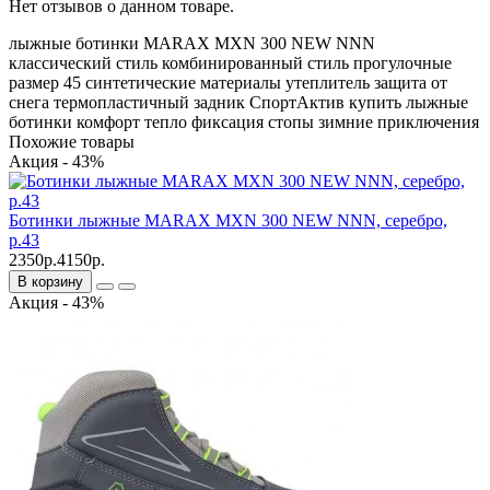
Нет отзывов о данном товаре.
лыжные ботинки
MARAX
MXN 300 NEW
NNN
классический стиль
комбинированный стиль
прогулочные
размер 45
синтетические материалы
утеплитель
защита от
снега
термопластичный задник
СпортАктив
купить лыжные
ботинки
комфорт
тепло
фиксация стопы
зимние приключения
Похожие товары
Акция - 43%
Ботинки лыжные MARAX MXN 300 NEW NNN, серебро,
р.43
2350р.
4150р.
В корзину
Акция - 43%