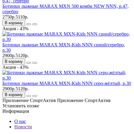
Ботинки лыжные MARAX MXN 500 комби NEW NNN, р.47,
серебро
2750р.
5110р.
В корзину
Акция - 43%
Ботинки лыжные MARAX MXN-Kids NNN синий/серебро,
р.30
2900р.
5120р.
В корзину
Акция - 43%
Ботинки лыжные MARAX MXN-Kids NNN серо-жёлтый, р.30
2900р.
5120р.
В корзину
Приложение СпортАктив
Приложение СпортАктив
Установить
позже
Информация
О нас
Новости