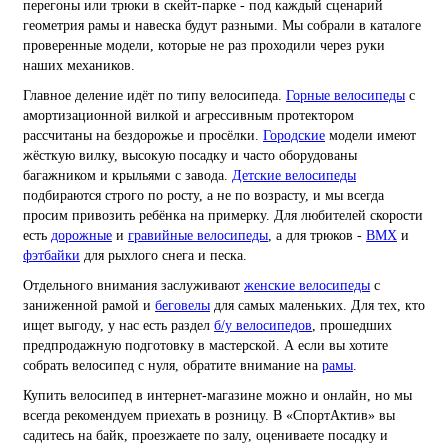
перегоны или трюки в скейт-парке - под каждый сценарий
геометрия рамы и навеска будут разными. Мы собрали в каталоге
проверенные модели, которые не раз проходили через руки
наших механиков.
Главное деление идёт по типу велосипеда.
Горные велосипеды
с
амортизационной вилкой и агрессивным протектором
рассчитаны на бездорожье и просёлки.
Городские
модели имеют
жёсткую вилку, высокую посадку и часто оборудованы
багажником и крыльями с завода.
Детские велосипеды
подбираются строго по росту, а не по возрасту, и мы всегда
просим привозить ребёнка на примерку. Для любителей скорости
есть
дорожные
и
гравийные велосипеды
, а для трюков -
BMX
и
фэтбайки
для рыхлого снега и песка.
Отдельного внимания заслуживают
женские велосипеды
с
заниженной рамой и
беговелы
для самых маленьких. Для тех, кто
ищет выгоду, у нас есть раздел
б/у велосипедов
, прошедших
предпродажную подготовку в мастерской. А если вы хотите
собрать велосипед с нуля, обратите внимание на
рамы
.
Купить велосипед в интернет-магазине можно и онлайн, но мы
всегда рекомендуем приехать в розницу. В «СпортАктив» вы
садитесь на байк, проезжаете по залу, оцениваете посадку и