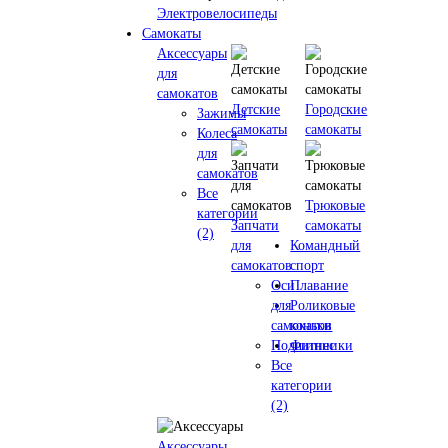
Электровелосипеды
Самокаты
Аксессуары
для
самокатов
Детские
Городские
Зажимы
самокаты
самокаты
Колеса
для
самокатов
Все
Трюковые
категории
Запчати
самокаты
(2)
для
Командный
самокатов
спорт
Оси
Плавание
для
Роликовые
самокатов
коньки
Подшипники
Фитнес
Все
категории
(2)
Аксессуары