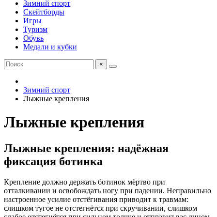
Зимний спорт
Скейтборды
Игры
Туризм
Обувь
Медали и кубки
×
Зимний спорт
Лыжные крепления
Лыжные крепления
Лыжные крепления: надёжная
фиксация ботинка
Крепление должно держать ботинок мёртво при
отталкивании и освобождать ногу при падении. Неправильно
настроенное усилие отстёгивания приводит к травмам:
слишком тугое не отстегнётся при скручивании, слишком
слабое отстегнётся при сильном толчке и отправит вас лицом