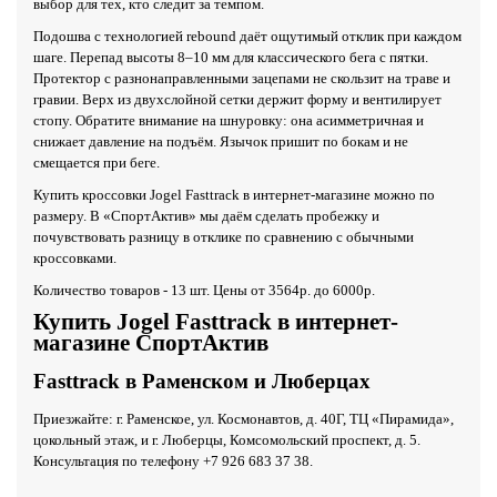
выбор для тех, кто следит за темпом.
Подошва с технологией rebound даёт ощутимый отклик при каждом
шаге. Перепад высоты 8–10 мм для классического бега с пятки.
Протектор с разнонаправленными зацепами не скользит на траве и
гравии. Верх из двухслойной сетки держит форму и вентилирует
стопу. Обратите внимание на шнуровку: она асимметричная и
снижает давление на подъём. Язычок пришит по бокам и не
смещается при беге.
Купить кроссовки Jogel Fasttrack в интернет-магазине можно по
размеру. В «СпортАктив» мы даём сделать пробежку и
почувствовать разницу в отклике по сравнению с обычными
кроссовками.
Количество товаров - 13 шт. Цены от 3564р. до 6000р.
Купить Jogel Fasttrack в интернет-
магазине СпортАктив
Fasttrack в Раменском и Люберцах
Приезжайте: г. Раменское, ул. Космонавтов, д. 40Г, ТЦ «Пирамида»,
цокольный этаж, и г. Люберцы, Комсомольский проспект, д. 5.
Консультация по телефону +7 926 683 37 38.