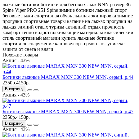
лыжные ботинки
ботинки для беговых лыж
NNN
размер 36
Spine Viper PRO 251
Spine
зимние ботинки
лыжный спорт
беговые лыжи
спортивная обувь
лыжная экипировка
зимние
прогулки
спортивные товары
катание на лыжах
прогулки на
лыжах
зимний отдых
туризм
активный отдых
прочность
комфорт
тепло
водоотталкивающие материалы
классический
стиль
спортивный магазин
купить лыжные ботинки
спортивное снаряжение
капровелюр
термопласт
унисекс
защита от снега и влаги.
Похожие товары
Акция - 43%
Ботинки лыжные MARAX MXN 300 NEW NNN, серый, р.44
2350р.
4150р.
В корзину
Акция - 43%
Ботинки лыжные MARAX MXN 300 NEW NNN, серый, р.47
2350р.
4150р.
В корзину
Акция - 43%