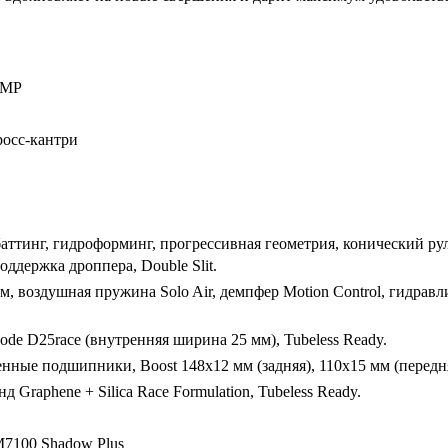
AMP
росс-кантри
ттинг, гидроформинг, прогрессивная геометрия, конический руле
поддержка дроппера, Double Slit.
мм, воздушная пружина Solo Air, демпфер Motion Control, гидравл
de D25race (внутренняя ширина 25 мм), Tubeless Ready.
 подшипники, Boost 148x12 мм (задняя), 110x15 мм (передняя),
нд Graphene + Silica Race Formulation, Tubeless Ready.
7100 Shadow Plus