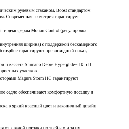
ическим рулевым стаканом, Boost стандартом
ам. Современная геометрия гарантирует
r и демпфером Motion Control (регулировка
 внутренняя ширина) с поддержкой бескамерного
crospline гарантируют превосходный накат,
 и кассета Shimano Deore Hyperglide+ 10-51T
оростных участков.
роторами Magura Storm HC гарантируют
ное седло обеспечивают комфортную посадку и
ска в яркий красный цвет и лаконичный дизайн
ия от каждой поездки по трейлам и за их