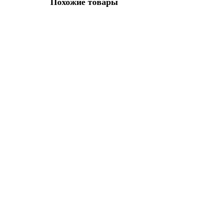
Похожие товары
Акция - 15%
Велосипед Aspect Radium Pro 29 (2025) (L (20"), Черны
39100р.
45990р.
В корзину
Акция - 15%
Велосипед STINGER 29" GRADIENT STD золотой, алю
42350р.
49800р.
В корзину