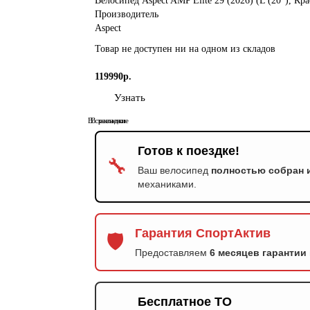
Велосипед Aspect AMP Elite 29 (2026) (L (20"), Кр
Производитель
Aspect
Товар не доступен ни на одном из складов
119990р.
Узнать
В сравнение
В закладки
Готов к поездке!
🔧
Ваш велосипед
полностью собран 
механиками.
Гарантия СпортАктив
🛡️
Предоставляем
6 месяцев гарантии
Бесплатное ТО