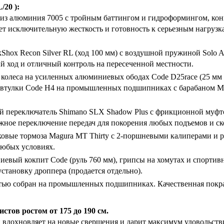
/20 ):
 из алюминия 7005 с тройным баттингом и гидроформингом, кон
т исключительную жесткость и готовность к серьезным нагрузк
hox Recon Silver RL (ход 100 мм) с воздушной пружиной Solo Ai
й ход и отличный контроль на пересеченной местности.
колеса на усиленных алюминиевых ободах Code D25race (25 мм
е втулки Code H4 на промышленных подшипниках с барабаном Mi
й переключатель Shimano SLX Shadow Plus с фрикционной муфтой
жное переключение передач для покорения любых подъемов и ск
ковые тормоза Magura MT Thirty с 2-поршневыми калиперами и 
любых условиях.
евый кокпит Code (руль 760 мм), грипсы на хомутах и спортив
становку дроппера (продается отдельно).
тью собран на промышленных подшипниках. Качественная покра
истов ростом от 175 до 190 см.
ый вдохновляет на новые свершения и дарит максимум удовольств