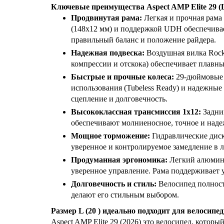
Ключевые преимущества Aspect AMP Elite 29 (L
Продвинутая рама:
Легкая и прочная рама
(148x12 мм) и поддержкой UDH обеспечивае
правильный баланс и положение райдера.
Надежная подвеска:
Воздушная вилка RockS
компрессии и отскока) обеспечивает плавны
Быстрые и прочные колеса:
29-дюймовые 
использования (Tubeless Ready) и надежны
сцепление и долговечность.
Высококлассная трансмиссия 1x12:
Задни
обеспечивают молниеносное, точное и наде
Мощное торможение:
Гидравлические дис
уверенное и контролируемое замедление в 
Продуманная эргономика:
Легкий алюмини
уверенное управление. Рама поддерживает у
Долговечность и стиль:
Велосипед полнос
делают его стильным выбором.
Размер L (20 ) идеально подходит для велосипед
Aspect AMP Elite 29 (2026) это велосипед, котор