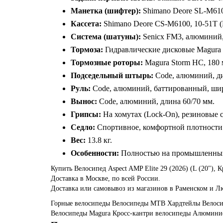
Манетка (шифтер):
Shimano Deore SL-M6100
Кассета:
Shimano Deore CS-M6100, 10-51T (
Система (шатуны):
Senicx FM3, алюминий, 
Тормоза:
Гидравлические дисковые Magura 
Тормозные роторы:
Magura Storm HC, 180 
Подседельный штырь:
Code, алюминий, ди
Руль:
Code, алюминий, баттированный, шири
Вынос:
Code, алюминий, длина 60/70 мм.
Грипсы:
На хомутах (Lock-On), резиновые 
Седло:
Спортивное, комфортной плотности
Вес:
13.8 кг.
Особенности:
Полностью на промышленных 
Купить Велосипед Aspect AMP Elite 29 (2026) (L (20"), 
Доставка в Москве, по всей России.
Доставка или самовывоз из магазинов в Раменском и Л
Горные велосипеды
Велосипеды MTB
Хардтейлы
Велоси
Велосипеды Magura
Кросс-кантри велосипеды
Алюминие