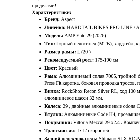
пределами!
Характеристики:
Бренд:
Aspect
Линейка:
HARDTAIL BIKES PRO LINE / 
Модель:
AMP Elite 29 (2026)
Тип:
Горный велосипед (MTB), хардтейл, к
Размер рамы:
L (20 )
Рекомендуемый рост:
175-190 см
Цвет:
Красный
Рама:
Алюминиевый сплав 7005, тройной ба
Press Fit каретка, боковая проводка тросов, 
Вилка:
RockShox Recon Silver RL, ход 100 
алюминиевое шасси 32 мм.
Колеса:
29 , двойные алюминиевые обода Co
Втулки:
Алюминиевые Code H4, промышленные
Покрышки:
Vittoria Mezcal 29 x2.4 . Компау
Трансмиссия:
1x12 скоростей
Задний переключатель:
Shimano SLX RD-M