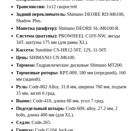
Трансмиссия:
1x12 скоростей
Задний переключатель:
Shimano DEORE RD-M6100,
Shadow Plus.
Манетка (шифтер):
Shimano DEORE SL-M6100-R.
Система (шатуны):
PROWHEEL C10Y-NW, звезда
34T, шатуны 175 мм (для рамы XL).
Кассета:
Sunshine CS-HR12-50T, 12S, 11-50T.
Цепь:
SHIMANO CN-M6100.
Тормоза:
Гидравлические дисковые Shimano MT200.
Тормозные роторы:
RPT-009, 180 мм (передний), 160
мм (задний).
Руль:
Code-802 Alloy, 31.8 мм, ширина 760 мм, подъем
15 мм, загиб 6 град.
Вынос:
Code-410, длина 60 мм, угол 7 град.
Подседельный штырь:
Code-609, alloy, 27.2 мм, 2
bolts, длина 400 мм (для XL).
Седло:
Code-265.
Грипсы:
Code G104, lock-on.