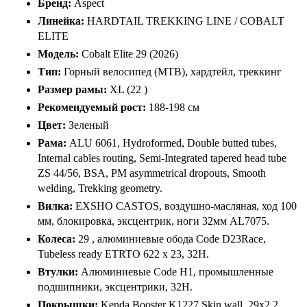
Бренд:
Aspect
Линейка:
HARDTAIL TREKKING LINE / COBALT
ELITE
Модель:
Cobalt Elite 29 (2026)
Тип:
Горный велосипед (MTB), хардтейл, треккинг
Размер рамы:
XL (22 )
Рекомендуемый рост:
188-198 см
Цвет:
Зеленый
Рама:
ALU 6061, Hydroformed, Double butted tubes,
Internal cables routing, Semi-Integrated tapered head tube
ZS 44/56, BSA, PM asymmetrical dropouts, Smooth
welding, Trekking geometry.
Вилка:
EXSHO CASTOS, воздушно-масляная, ход 100
мм, блокировка, эксцентрик, ноги 32мм AL7075.
Колеса:
29 , алюминиевые обода Code D23Race,
Tubeless ready ETRTO 622 x 23, 32H.
Втулки:
Алюминиевые Code H1, промышленные
подшипники, эксцентрики, 32H.
Покрышки:
Kenda Booster K1227 Skin wall, 29x2.2 .