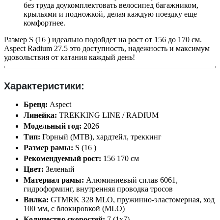
без труда доукомплектовать велосипед багажником,
крыльями и подножкой, делая каждую поездку еще
комфортнее.
Размер S (16 ) идеально подойдет на рост от 156 до 170 см.
Aspect Radium 27.5 это доступность, надежность и максимум
удовольствия от катания каждый день!
Характеристики:
Бренд:
Aspect
Линейка:
TREKKING LINE / RADIUM
Модельный год:
2026
Тип:
Горный (MTB), хардтейл, треккинг
Размер рамы:
S (16 )
Рекомендуемый рост:
156 170 см
Цвет:
Зеленый
Материал рамы:
Алюминиевый сплав 6061,
гидроформинг, внутренняя проводка тросов
Вилка:
GTMRK 328 MLO, пружинно-эластомерная, ход
100 мм, с блокировкой (MLO)
Количество скоростей:
7 (1x7)