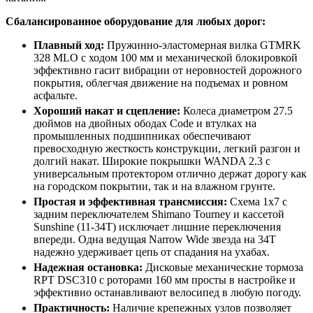
Сбалансированное оборудование для любых дорог:
Плавный ход:
Пружинно-эластомерная вилка GTMRK
328 MLO с ходом 100 мм и механической блокировкой
эффективно гасит вибрации от неровностей дорожного
покрытия, облегчая движение на подъемах и ровном
асфальте.
Хороший накат и сцепление:
Колеса диаметром 27.5
дюймов на двойных ободах Code и втулках на
промышленных подшипниках обеспечивают
превосходную жесткость конструкции, легкий разгон и
долгий накат. Широкие покрышки WANDA 2.3 с
универсальным протектором отлично держат дорогу как
на городском покрытии, так и на влажном грунте.
Простая и эффективная трансмиссия:
Схема 1х7 с
задним переключателем Shimano Tourney и кассетой
Sunshine (11-34T) исключает лишние переключения
впереди. Одна ведущая Narrow Wide звезда на 34T
надежно удерживает цепь от спадания на ухабах.
Надежная остановка:
Дисковые механические тормоза
RPT DSC310 с роторами 160 мм просты в настройке и
эффективно останавливают велосипед в любую погоду.
Практичность:
Наличие крепежных узлов позволяет