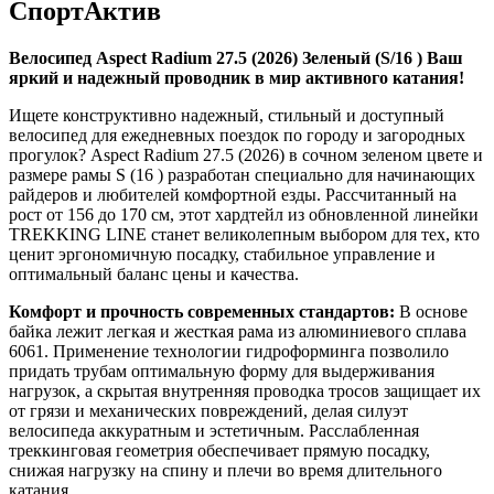
СпортАктив
Велосипед Aspect Radium 27.5 (2026) Зеленый (S/16 ) Ваш
яркий и надежный проводник в мир активного катания!
Ищете конструктивно надежный, стильный и доступный
велосипед для ежедневных поездок по городу и загородных
прогулок? Aspect Radium 27.5 (2026) в сочном зеленом цвете и
размере рамы S (16 ) разработан специально для начинающих
райдеров и любителей комфортной езды. Рассчитанный на
рост от 156 до 170 см, этот хардтейл из обновленной линейки
TREKKING LINE станет великолепным выбором для тех, кто
ценит эргономичную посадку, стабильное управление и
оптимальный баланс цены и качества.
Комфорт и прочность современных стандартов:
В основе
байка лежит легкая и жесткая рама из алюминиевого сплава
6061. Применение технологии гидроформинга позволило
придать трубам оптимальную форму для выдерживания
нагрузок, а скрытая внутренняя проводка тросов защищает их
от грязи и механических повреждений, делая силуэт
велосипеда аккуратным и эстетичным. Расслабленная
треккинговая геометрия обеспечивает прямую посадку,
снижая нагрузку на спину и плечи во время длительного
катания.