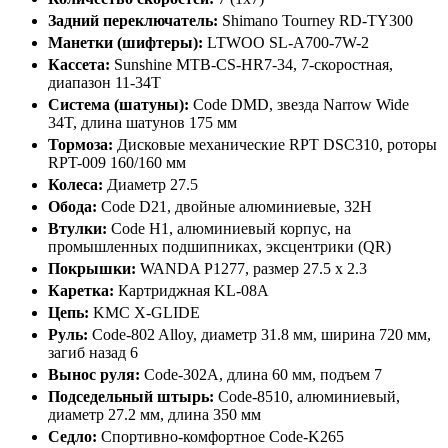
Задний переключатель:
Shimano Tourney RD-TY300
Манетки (шифтеры):
LTWOO SL-A700-7W-2
Кассета:
Sunshine MTB-CS-HR7-34, 7-скоростная,
диапазон 11-34T
Система (шатуны):
Code DMD, звезда Narrow Wide
34T, длина шатунов 175 мм
Тормоза:
Дисковые механические RPT DSC310, роторы
RPT-009 160/160 мм
Колеса:
Диаметр 27.5
Обода:
Code D21, двойные алюминиевые, 32H
Втулки:
Code H1, алюминиевый корпус, на
промышленных подшипниках, эксцентрики (QR)
Покрышки:
WANDA P1277, размер 27.5 x 2.3
Каретка:
Картриджная KL-08A
Цепь:
KMC X-GLIDE
Руль:
Code-802 Alloy, диаметр 31.8 мм, ширина 720 мм,
загиб назад 6
Вынос руля:
Code-302A, длина 60 мм, подъем 7
Подседельный штырь:
Code-8510, алюминиевый,
диаметр 27.2 мм, длина 350 мм
Седло:
Спортивно-комфортное Code-K265