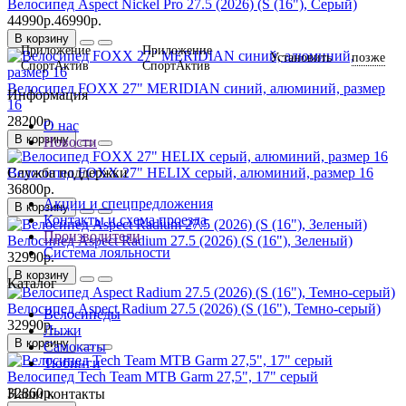
Велосипед Aspect Nickel Pro 27.5 (2026) (S (16"), Серый)
44990р.
46990р.
В корзину
Приложение
Приложение
позже
Установить
СпортАктив
СпортАктив
Велосипед FOXX 27" MERIDIAN синий, алюминий, размер
Информация
16
28200р.
О нас
В корзину
Новости
Велосипед FOXX 27" HELIX серый, алюминий, размер 16
Служба поддержки
36800р.
Акции и спецпредложения
В корзину
Контакты и схема проезда
Производители
Велосипед Aspect Radium 27.5 (2026) (S (16"), Зеленый)
Система лояльности
32990р.
В корзину
Каталог
Велосипед Aspect Radium 27.5 (2026) (S (16"), Темно-серый)
Велосипеды
32990р.
Лыжи
В корзину
Самокаты
Тюбинги
Велосипед Tech Team MTB Garm 27,5", 17" серый
32860р.
Наши контакты