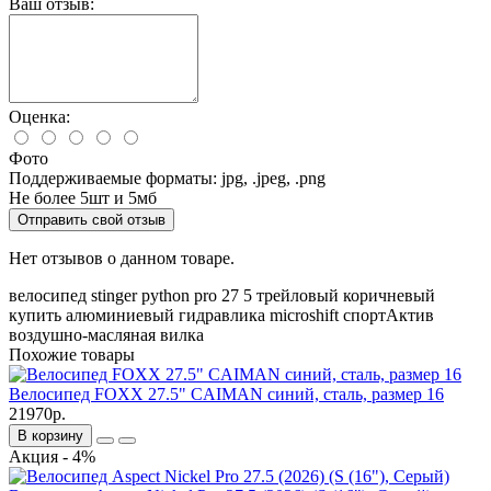
Ваш отзыв:
Оценка:
Фото
Поддерживаемые форматы: jpg, .jpeg, .png
Не более 5шт и 5мб
Отправить свой отзыв
Нет отзывов о данном товаре.
велосипед
stinger
python pro
27
5
трейловый
коричневый
купить
алюминиевый
гидравлика
microshift
спортАктив
воздушно-масляная вилка
Похожие товары
Велосипед FOXX 27.5" CAIMAN синий, сталь, размер 16
21970р.
В корзину
Акция - 4%