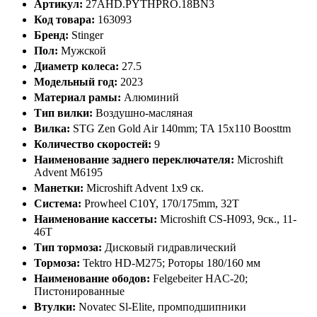
Артикул:
27AHD.PYTHPRO.18BN3
Код товара:
163093
Бренд:
Stinger
Пол:
Мужской
Диаметр колеса:
27.5
Модельный год:
2023
Материал рамы:
Алюминий
Тип вилки:
Воздушно-масляная
Вилка:
STG Zen Gold Air 140mm; TA 15x110 Boosttm
Количество скоростей:
9
Наименование заднего переключателя:
Microshift
Advent M6195
Манетки:
Microshift Advent 1x9 ск.
Система:
Prowheel C10Y, 170/175mm, 32T
Наименование кассеты:
Microshift CS-H093, 9ск., 11-
46T
Тип тормоза:
Дисковый гидравлический
Тормоза:
Tektro HD-M275; Роторы 180/160 мм
Наименование ободов:
Felgebeiter HAC-20;
Пистонированные
Втулки:
Novatec Sl-Elite, промподшипники