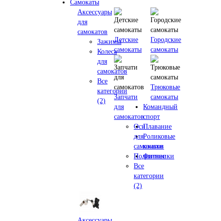
Самокаты
Аксессуары
для
самокатов
Детские
Городские
Зажимы
самокаты
самокаты
Колеса
для
самокатов
Все
Трюковые
категории
Запчати
самокаты
(2)
для
Командный
самокатов
спорт
Оси
Плавание
для
Роликовые
самокатов
коньки
Подшипники
Фитнес
Все
категории
(2)
Аксессуары