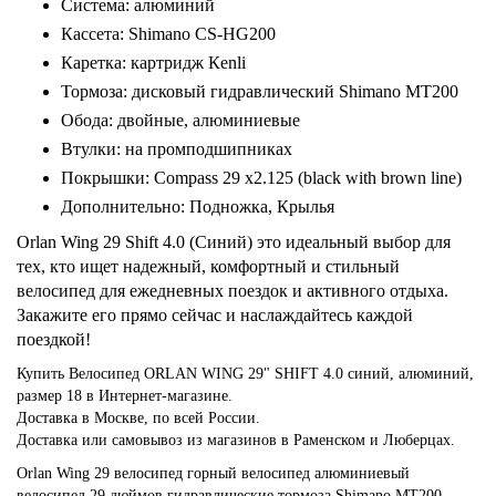
Система: алюминий
Кассета: Shimano CS-HG200
Каретка: картридж Кenli
Тормоза: дисковый гидравлический Shimano MT200
Обода: двойные, алюминиевые
Втулки: на промподшипниках
Покрышки: Compass 29 х2.125 (black with brown line)
Дополнительно: Подножка, Крылья
Orlan Wing 29 Shift 4.0 (Синий) это идеальный выбор для
тех, кто ищет надежный, комфортный и стильный
велосипед для ежедневных поездок и активного отдыха.
Закажите его прямо сейчас и наслаждайтесь каждой
поездкой!
Купить Велосипед ORLAN WING 29" SHIFT 4.0 синий, алюминий,
размер 18 в Интернет-магазине.
Доставка в Москве, по всей России.
Доставка или самовывоз из магазинов в Раменском и Люберцах.
Orlan
Wing 29
велосипед
горный велосипед
алюминиевый
велосипед
29 дюймов
гидравлические тормоза
Shimano MT200