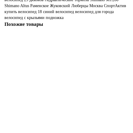
Shimano Altus
Раменское
Жуковский
Люберцы
Москва
СпортАктив
купить велосипед 18
синий велосипед
велосипед для города
велосипед с крыльями
подножка
Похожие товары
Акция - 15%
Велосипед STINGER 29" GRADIENT STD золотой, алюминий, размер
LG
42350р.
49800р.
В корзину
Велосипед FOXX 29" MERIDIAN коричневый, алюминий, размер 20
28200р.