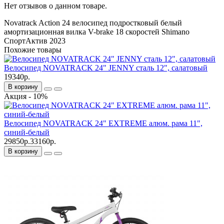
Нет отзывов о данном товаре.
Novatrack
Action
24
велосипед
подростковый
белый
амортизационная вилка
V-brake
18 скоростей
Shimano
СпортАктив
2023
Похожие товары
Велосипед NOVATRACK 24" JENNY сталь 12", салатовый
19340р.
В корзину
Акция - 10%
Велосипед NOVATRACK 24" EXTREME алюм. рама 11",
синий-белый
29850р.
33160р.
В корзину