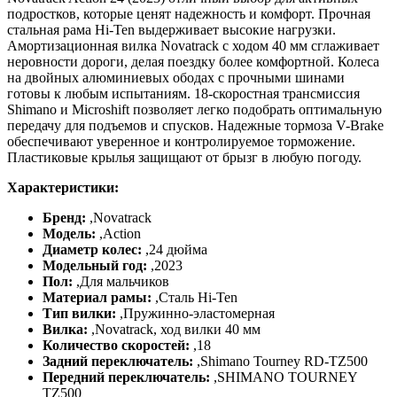
подростков, которые ценят надежность и комфорт. Прочная
стальная рама Hi-Ten выдерживает высокие нагрузки.
Амортизационная вилка Novatrack с ходом 40 мм сглаживает
неровности дороги, делая поездку более комфортной. Колеса
на двойных алюминиевых ободах с прочными шинами
готовы к любым испытаниям. 18-скоростная трансмиссия
Shimano и Microshift позволяет легко подобрать оптимальную
передачу для подъемов и спусков. Надежные тормоза V-Brake
обеспечивают уверенное и контролируемое торможение.
Пластиковые крылья защищают от брызг в любую погоду.
Характеристики:
Бренд:
,
Novatrack
Модель:
,
Action
Диаметр колес:
,
24 дюйма
Модельный год:
,
2023
Пол:
,
Для мальчиков
Материал рамы:
,
Сталь Hi-Ten
Тип вилки:
,
Пружинно-эластомерная
Вилка:
,
Novatrack, ход вилки 40 мм
Количество скоростей:
,
18
Задний переключатель:
,
Shimano Tourney RD-TZ500
Передний переключатель:
,
SHIMANO TOURNEY
TZ500