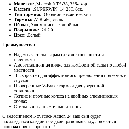
Манетки:
,
Microshift TS-38, 3*6-скор.
Кассета:
,
SUPERWIN, 14-28T, 6ск.
Тип тормоза:
,
Ободной механический
Тормоза:
,
V-Brake, сталь
Обода:
,
Алюминиевые, двойные
Покрышки:
,
24 2.0
Цвет:
,
Белый
Преимущества:
Надежная стальная рама для долговечности и
прочности.
Амортизационная вилка для комфортной езды по любой
местности.
18 скоростей для эффективного преодоления подъемов и
спусков.
Проверенные V-Brake тормоза для уверенной
остановки.
Легкие и прочные колеса на двойных алюминиевых
ободах.
Стильный и динамичный дизайн.
С велосипедом Novatrack Action 24 ваш сын будет
наслаждаться каждой поездкой, развивая силу, ловкость и
покоряя новые горизонты!