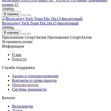
Велосипед FALCON BIKE 24" VENUS 1.0 синий, алюминий,
размер 12
26990р.
В корзину
Велосипед Tech Team Elis 24х13 фиолетовый
26990р.
В корзину
Приложение СпортАктив
Приложение СпортАктив
Установить
позже
Информация
О нас
Новости
Служба поддержки
Акции и спецпредложения
Контакты и схема проезда
Производители
Система лояльности
Каталог
Велосипеды
Лыжи