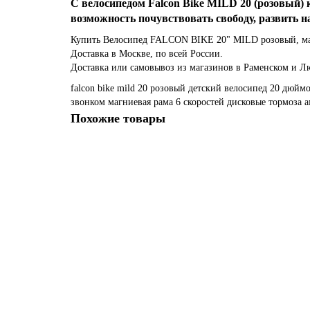
С велосипедом Falcon Bike MILD 20 (розовый)
возможность почувствовать свободу, развить н
Купить Велосипед FALCON BIKE 20" MILD розовый, ма
Доставка в Москве, по всей России.
Доставка или самовывоз из магазинов в Раменском и Л
falcon bike mild 20 розовый
детский велосипед
20 дюйм
звонком
магниевая рама
6 скоростей
дисковые тормоза
а
Похожие товары
Велосипед NOVATRACK 20" EXTREME, синий, алюм
28810р.
В корзину