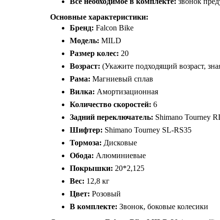
Все необходимое в комплекте:
звонок пре
Основные характеристики:
Бренд:
Falcon Bike
Модель:
MILD
Размер колес:
20
Возраст:
(Укажите подходящий возраст, зная
Рама:
Магниевый сплав
Вилка:
Амортизационная
Количество скоростей:
6
Задний переключатель:
Shimano Tourney 
Шифтер:
Shimano Tourney SL-RS35
Тормоза:
Дисковые
Обода:
Алюминиевые
Покрышки:
20*2,125
Вес:
12,8 кг
Цвет:
Розовый
В комплекте:
Звонок, боковые колесики