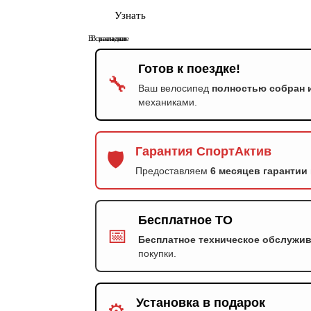
Узнать
В сравнение
В закладки
Готов к поездке!
🔧
Ваш велосипед
полностью собран 
механиками.
Гарантия СпортАктив
🛡️
Предоставляем
6 месяцев гарантии
Бесплатное ТО
📅
Бесплатное техническое обслужи
покупки.
Установка в подарок