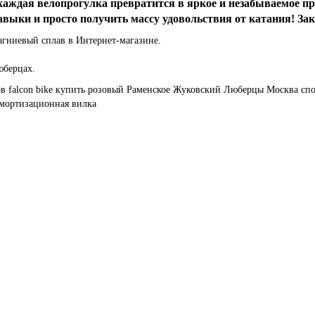
 каждая велопрогулка превратится в яркое и незабываемое п
авыки и просто получить массу удовольствия от катания! За
гниевый сплав в Интернет-магазине.
юберцах.
ов
falcon bike
купить
розовый
Раменское
Жуковский
Люберцы
Москва
сп
мортизационная вилка
иниевый