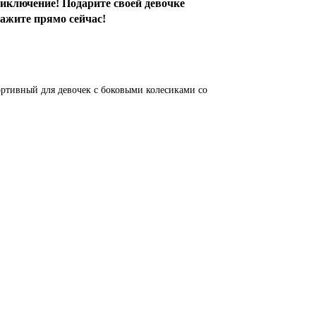
риключение! Подарите своей девочке
кажите прямо сейчас!
ортивный
для девочек
с боковыми колесиками
со