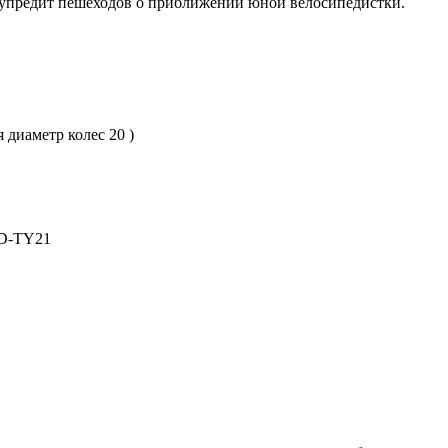
дупредит пешеходов о приближении юной велосипедистки.
 диаметр колес 20 )
RD-TY21