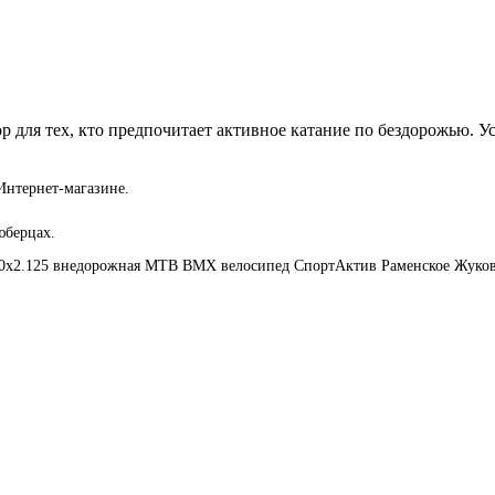
ля тех, кто предпочитает активное катание по бездорожью. Ус
Интернет-магазине.
юберцах.
0x2.125
внедорожная
MTB
BMX
велосипед
СпортАктив
Раменское
Жуко