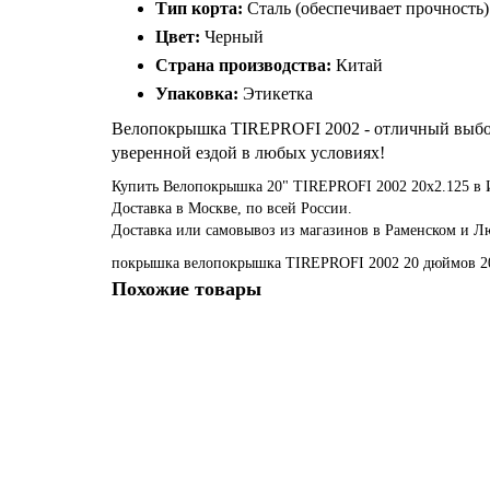
Тип корта:
Сталь (обеспечивает прочность)
Цвет:
Черный
Страна производства:
Китай
Упаковка:
Этикетка
Велопокрышка TIREPROFI 2002 - отличный выбор д
уверенной ездой в любых условиях!
Купить Велопокрышка 20" TIREPROFI 2002 20x2.125 в 
Доставка в Москве, по всей России.
Доставка или самовывоз из магазинов в Раменском и Л
покрышка
велопокрышка
TIREPROFI
2002
20 дюймов
2
Похожие товары
Велопокрышка 20" Chao Yang 20х1,95 H-5120/620097
900р.