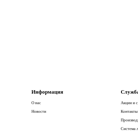
Велопокрышка Chao Yang 20"х2,125 черная Н-518
700р.
В корзину
Информация
Служб
О нас
Акции и 
Новости
Контакты 
Производ
Система 