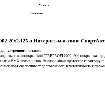
Узнать
В сравнение
В закладки
02 20x2.125 в Интернет-магазине СпортАк
ля уверенного катания
ездорожье с велопокрышкой TIREPROFI 2002. Эта покрышка, пре
рных и BMX велосипедов. Внедорожный протектор гарантирует у
ьной корт обеспечивает долговечность и устойчивость к проко