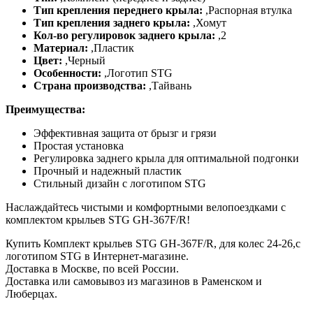
Тип крепления переднего крыла:
,
Распорная втулка
Тип крепления заднего крыла:
,
Хомут
Кол-во регулировок заднего крыла:
,
2
Материал:
,
Пластик
Цвет:
,
Черный
Особенности:
,
Логотип STG
Страна производства:
,
Тайвань
Преимущества:
Эффективная защита от брызг и грязи
Простая установка
Регулировка заднего крыла для оптимальной подгонки
Прочный и надежный пластик
Стильный дизайн с логотипом STG
Наслаждайтесь чистыми и комфортными велопоездками с
комплектом крыльев STG GH-367F/R!
Купить Комплект крыльев STG GH-367F/R, для колес 24-26,с
логoтипом STG в Интернет-магазине.
Доставка в Москве, по всей России.
Доставка или самовывоз из магазинов в Раменском и
Люберцах.