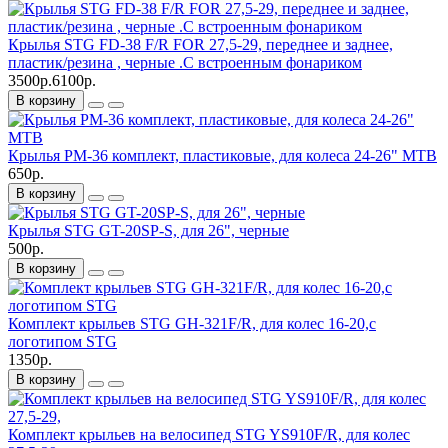
Крылья STG FD-38 F/R FOR 27,5-29, переднее и заднее,
пластик/резина , черные .С встроенным фонариком
3500р.
6100р.
В корзину
Крылья PM-36 комплект, пластиковые, для колеса 24-26" MTB
650р.
В корзину
Крылья STG GT-20SP-S, для 26", черные
500р.
В корзину
Комплект крыльев STG GH-321F/R, для колес 16-20,с
логoтипом STG
1350р.
В корзину
Комплект крыльев на велосипед STG YS910F/R, для колес