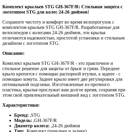
Комплект крыльев STG GH-367F/R: Стильная защита с
логотипом STG для колес 24-26 дюймов!
Сохраните чистоту и комфорт во время велопрогулок с
комплектом крыльев STG GH-367F/R. Разработанные для
велосипедов с колесами 24-26 дюймов, эти крылья
отличаются надежностью, простотой установки и стильным
дизайном с логотипом STG.
Описание:
Комплект крыльев STG GH-367F/R - это практичное и
стильное решение для защиты от брызг и грязи. Переднее
крыло крепится с помощью распорной втулки, а заднее - с
помощью хомута. Заднее крыло имеет две регулировки для
оптимальной подгонки. Изготовленные из прочного
пластика, крылья прослужат вам долгое время, сохраняя при
этом свой привлекательный внешний вид с логотипом STG.
Характеристики:
Бренд:
,
STG
Модель:
,
GH-367F/R
Диаметр колеса:
,
24-26 дюймов
Тип:
,
Комплект (переднее и заднее)