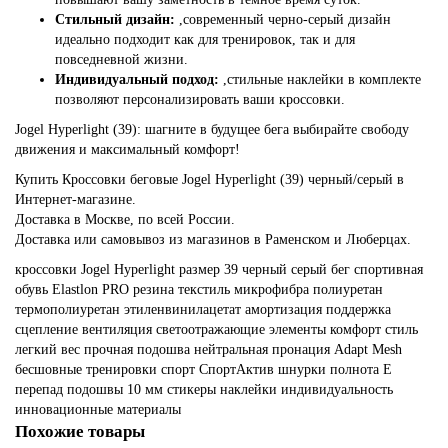
Стильный дизайн:
,
современный черно-серый дизайн
идеально подходит как для тренировок, так и для
повседневной жизни.
Индивидуальный подход:
,
стильные наклейки в комплекте
позволяют персонализировать ваши кроссовки.
Jogel Hyperlight (39): шагните в будущее бега выбирайте свободу
движения и максимальный комфорт!
Купить Кроссовки беговые Jogel Hyperlight (39) черный/серый в
Интернет-магазине.
Доставка в Москве, по всей России.
Доставка или самовывоз из магазинов в Раменском и Люберцах.
кроссовки
Jogel
Hyperlight
размер 39
черный
серый
бег
спортивная
обувь
Elastlon PRO
резина
текстиль
микрофибра
полиуретан
термополиуретан
этиленвинилацетат
амортизация
поддержка
сцепление
вентиляция
светоотражающие элементы
комфорт
стиль
легкий вес
прочная подошва
нейтральная пронация
Adapt Mesh
бесшовные
тренировки
спорт
СпортАктив
шнурки
полнота Е
перепад подошвы 10 мм
стикеры
наклейки
индивидуальность
инновационные материалы
Похожие товары