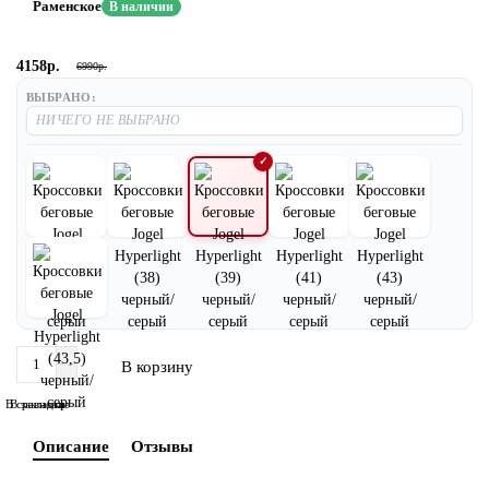
Раменское
В наличии
4158р.
6990р.
ВЫБРАНО:
В корзину
В сравнение
В закладки
Описание
Отзывы