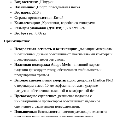
Вид застежки:
,
Шнурки
Назначение:
,
Спорт, повседневная носка
Вес пары:
,
510 г
Страна производства:
,
Китай
Комплектация:
,
Кроссовки, коробка со стикерами
Размеры упаковки (ДхШхВ):
,
30x22x15 см
Вес брутто:
,
0.86 кг
Преимущества:
Невероятная легкость и вентиляция:
,
дышащие материалы
и бесшовный дизайн обеспечивают максимальный комфорт и
предотвращают перегрев стопы.
Надежная поддержка Adapt Mesh:
,
внешний каркас
надежно фиксирует стопу, обеспечивая стабильность и
предотвращая травмы.
Высокотехнологичная амортизация:
,
подошва Elastlon PRO
с перепадом высот 10 мм эффективно гасит ударные
нагрузки, обеспечивая плавный и комфортный бег.
Превосходное сцепление:
,
резиновая подошва с
инновационным протектором обеспечивает надежное
сцепление с различными поверхностями.
Повышенная безопасность:
,
светоотражающие элементы
повышают вашу заметность в темное время суток.