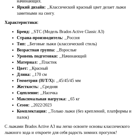
начинающих.
Яркий дизайн:
,,
Классический красный цвет делает лыжи
заметными на снегу.
Характеристики:
Бренд:
,,
STC (Модель Brados Active Classic A3)
Страна-производитель:
,,
Россия
Тип:
,,
Беговые лыжи (классический стиль)
Возрастная группа:
,,
Взрослые
Уровень подготовки:
,,
Начинающий
Материал:
,,
Пластик
Цвет:
,,
Красный
Длина:
,,
170 см
Геометрия (Н/Т/Х):
,,
45/45/45 мм
Жесткость:
,,
Средняя
Сцепление:
,,
Насечка
Максимальная нагрузка:
,,
65 кг
Сезон:
,,
2022/2023
Комплектация:
,,
Только лыжи (без креплений, платформы и
палок)
С лыжами Brados Active A3 вы легко освоите основы классического
лыжного хода и откроете для себя радость зимних прогулок!