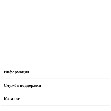
Акция - 19%
Лыжи классические, STC 205 STEP Brados Active A3, красный
3000р.
3720р.
В корзину
Информация
Служба поддержки
Каталог