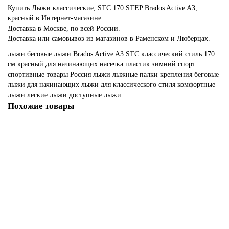
Купить Лыжи классические, STC 170 STEP Brados Active A3,
красный в Интернет-магазине.
Доставка в Москве, по всей России.
Доставка или самовывоз из магазинов в Раменском и Люберцах.
лыжи
беговые лыжи
Brados
Active A3
STC
классический стиль
170
см
красный
для начинающих
насечка
пластик
зимний спорт
спортивные товары
Россия
лыжи
лыжные палки
крепления
беговые
лыжи для начинающих
лыжи для классического стиля
комфортные
лыжи
легкие лыжи
доступные лыжи
Похожие товары
Акция - 18%
Лыжи классические, STC 175 STEP Brados Active A3, красный
2100р.
2550р.
В корзину