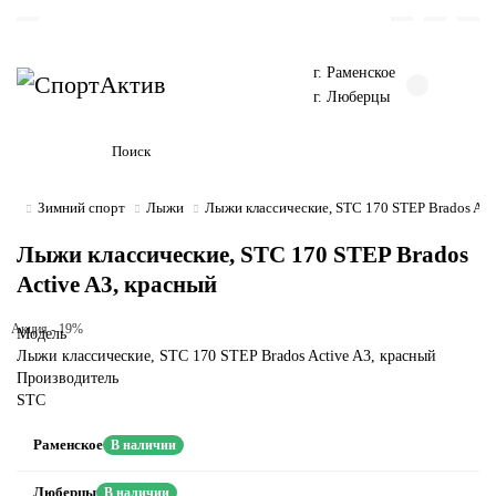
г. Раменское
г. Люберцы
Зимний спорт
Лыжи
Лыжи классические, STC 170 STEP Brados Act
Лыжи классические, STC 170 STEP Brados
Active A3, красный
Акция - 19%
Модель
Лыжи классические, STC 170 STEP Brados Active A3, красный
Производитель
STC
Раменское
В наличии
Люберцы
В наличии