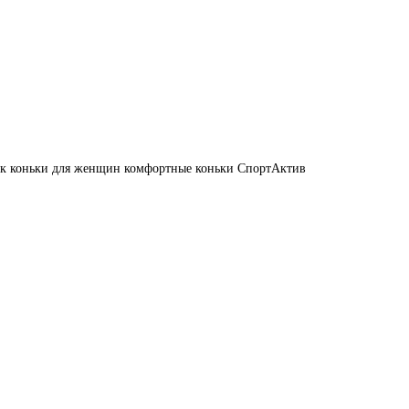
ек
коньки для женщин
комфортные коньки
СпортАктив