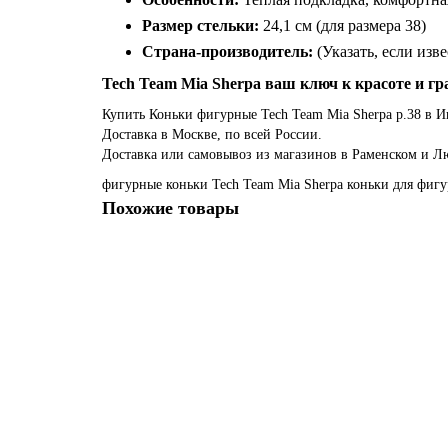
Размер стельки:
24,1 см (для размера 38)
Страна-производитель:
(Указать, если изв
Tech Team Mia Sherpa ваш ключ к красоте и гр
Купить Коньки фигурные Tech Team Mia Sherpa р.38 в И
Доставка в Москве, по всей России.
Доставка или самовывоз из магазинов в Раменском и Л
фигурные коньки
Tech Team
Mia Sherpa
коньки для фигу
Похожие товары
Акция - 16%
Коньки фигурные TT вельвет Monica р.41
2600р.
3100р.
В корзину