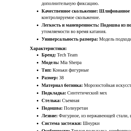
дополнительную фиксацию.
Качественное скольжение:
Шлифованное л
контролируемое скольжение.
Легкость и маневренность:
Подошва из п
утомляемости во время катания.
Универсальность размера:
Модель подходи
Характеристики:
Бренд:
Tech Team
Модель:
Mia Sherpa
Тип:
Коньки фигурные
Размер:
38
Материал ботинка:
Морозостойкая искусс
Подкладка:
Синтетический мех
Стелька:
Съемная
Подошва:
Полиуретан
Лезвие:
Фигурное, из нержавеющей стали,
Система застежки:
Шнурки
Особенности:
Теплая подкладка, комфортная