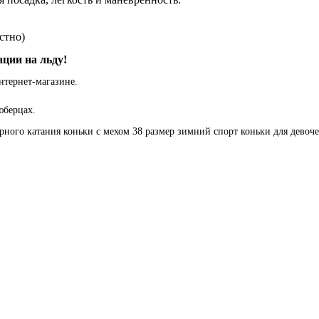
естно)
ации на льду!
нтернет-магазине.
юберцах.
рного катания
коньки с мехом
38 размер
зимний спорт
коньки для девоч