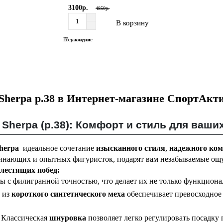
3100р.
4850р.
В корзину
В сравнение
В закладки
Sherpa р.38 в Интернет-магазине СпортАкт
 Sherpa (р.38): Комфорт и стиль для ваш
herpa
идеальное сочетание
изысканного стиля
,
надежного ко
ачинающих и опытных фигуристок, подарят вам незабываемые ощу
лестящих побед:
 с филигранной точностью, что делает их не только функцион
 из
короткого синтетического меха
обеспечивает превосходное
Классическая
шнуровка
позволяет легко регулировать посадку