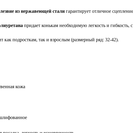
езвие из нержавеющей стали
гарантирует отличное сцепление
олиуретана
придает конькам необходимую легкость и гибкость,
т как подросткам, так и взрослым (размерный ряд: 32-42).
твенная кожа
 шлифованное
 посадка, легкость и маневренность.