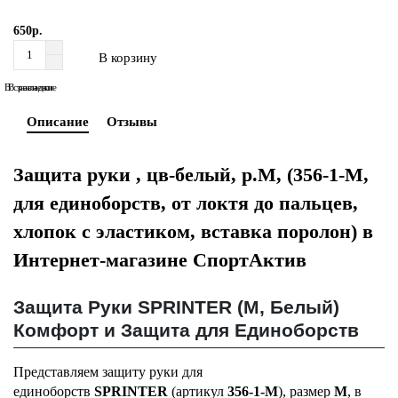
650р.
В корзину
В сравнение
В закладки
Описание
Отзывы
Защита руки , цв-белый, р.M, (356-1-M,
для единоборств, от локтя до пальцев,
хлопок с эластиком, вставка поролон) в
Интернет-магазине СпортАктив
Защита Руки SPRINTER (M, Белый)
Комфорт и Защита для Единоборств
Представляем защиту руки для
единоборств
SPRINTER
(артикул
356-1-M
), размер
M
, в