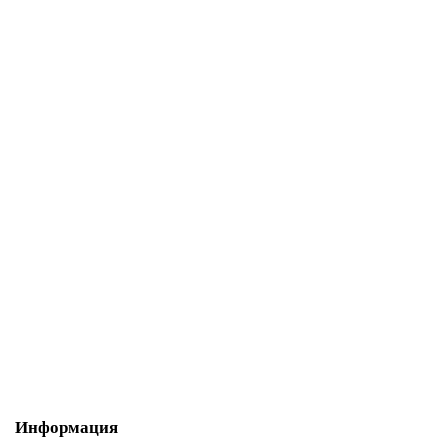
Шингарты (кожзаменитель) "SPRINTER". Размер: XL.
1350р.
В корзину
Информация