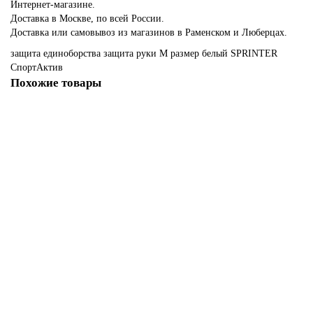
Интернет-магазине.
Доставка в Москве, по всей России.
Доставка или самовывоз из магазинов в Раменском и Люберцах.
защита
единоборства
защита руки
M размер
белый
SPRINTER
СпортАктив
Похожие товары
Защита голень-стопа INSANE PROTEGAT IN22-SG200-K, красный (XS)
830р.
В корзину
Защита голень-стопа INSANE PROTEGAT IN22-SG200-K, красный
(XXS)