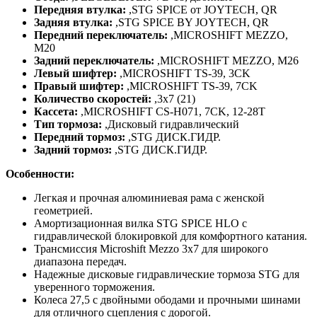
Передняя втулка:
,
STG SPICE от JOYTECH, QR
Задняя втулка:
,
STG SPICE BY JOYTECH, QR
Передний переключатель:
,
MICROSHIFT MEZZO,
M20
Задний переключатель:
,
MICROSHIFT MEZZO, M26
Левый шифтер:
,
MICROSHIFT TS-39, 3CK
Правый шифтер:
,
MICROSHIFT TS-39, 7CK
Количество скоростей:
,
3x7 (21)
Кассета:
,
MICROSHIFT CS-H071, 7CK, 12-28T
Тип тормоза:
,
Дисковый гидравлический
Передний тормоз:
,
STG ДИСК.ГИДР.
Задний тормоз:
,
STG ДИСК.ГИДР.
Особенности:
Легкая и прочная алюминиевая рама с женской
геометрией.
Амортизационная вилка STG SPICE HLO с
гидравлической блокировкой для комфортного катания.
Трансмиссия Microshift Mezzo 3x7 для широкого
диапазона передач.
Надежные дисковые гидравлические тормоза STG для
уверенного торможения.
Колеса 27,5 с двойными ободами и прочными шинами
для отличного сцепления с дорогой.