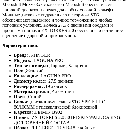
Microshift Mezzo 3x7 с кассетой Microshift обеспечивает
широкий диапазон передач для любых условий рельефа.
Мощные дисковые гидравлические тормоза STG
обеспечивают надежное и точное торможение в любых
погодных условиях. Колеса 27,5 с двойными ободами и
прочными шинами ZX TORRES 2.0 обеспечивают отличное
сцепление с дорогой и проходимость.
Характеристики:
Бренд:
,
STINGER
Модель:
,
LAGUNA PRO
Тип велосипеда:
,
Горный, Хардтейл
Пол:
,
Женский
Коллекция:
,
LAGUNA PRO
Диаметр колес:
,
27.5 дюймов
Размер рамы:
,
19 дюймов
Материал рамы:
,
Алюминий
Цвет:
,
Синий
Вилка:
,
пружинно-масляная STG SPICE HLO
80/100MM с гидравлической блокировкой
Каретка:
,
FEIMIN B902
Шины:
,
ZX TORRES 2,0 30TPI SKINWALL CASING,
ДОЛГОВЕЧНЫЙ СОСТАВ
Обода:
,
FELGEBEITER VB-18, двойные