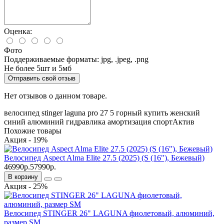
Оценка:
Фото
Поддерживаемые форматы: jpg, .jpeg, .png
Не более 5шт и 5мб
Отправить свой отзыв
Нет отзывов о данном товаре.
велосипед
stinger
laguna pro
27
5
горный
купить
женский
синий
алюминий
гидравлика
амортизация
спортАктив
Похожие товары
Акция - 19%
Велосипед Aspect Alma Elite 27.5 (2025) (S (16"), Бежевый)
46990р.
57990р.
В корзину
Акция - 25%
Велосипед STINGER 26" LAGUNA фиолетовый, алюминий,
размер SM