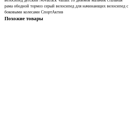
велосипед
детский
Novatrack
Valiant
16 дюймов
мальчик
стальная
рама
ободной тормоз
серый
велосипед для начинающих
велосипед с
боковыми колесами
СпортАктив
Похожие товары
Велосипед NOVATRACK 16", TORNADO, алюминиевый, красный
12170р.
В корзину
Велосипед NOVATRACK 16" NOVARA алюминиевый, коралловый
11850р.
В корзину