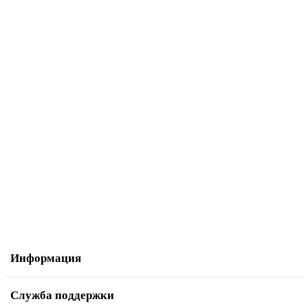
9860р.
В корзину
Велосипед NOVATRACK 16" ADELE, сталь, пурпурный
10370р.
В корзину
Информация
Служба поддержки