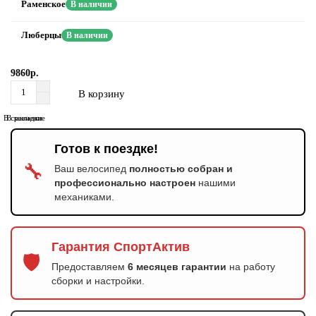
Раменское
В наличии
Люберцы
В наличии
9860р.
В корзину
В сравнение
В закладки
Готов к поездке!
🔧
Ваш велосипед
полностью собран и
профессионально настроен
нашими
механиками.
Гарантия СпортАктив
🛡️
Предоставляем
6 месяцев гарантии
на работу
сборки и настройки.