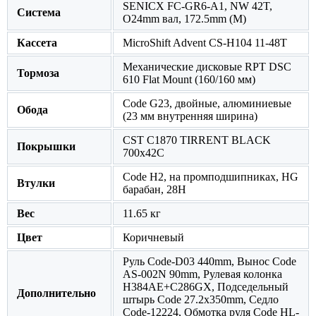
SENICX FC-GR6-A1, NW 42T,
Система
O24mm вал, 172.5mm (M)
Кассета
MicroShift Advent CS-H104 11-48T
Механические дисковые RPT DSC
Тормоза
610 Flat Mount (160/160 мм)
Code G23, двойные, алюминиевые
Обода
(23 мм внутренняя ширина)
CST C1870 TIRRENT BLACK
Покрышки
700x42C
Code H2, на промподшипниках, HG
Втулки
барабан, 28H
Вес
11.65 кг
Цвет
Коричневый
Руль Code-D03 440mm, Вынос Code
AS-002N 90mm, Рулевая колонка
H384AE+C286GX, Подседельный
Дополнительно
штырь Code 27.2x350mm, Седло
Code-12224, Обмотка руля Code HL-