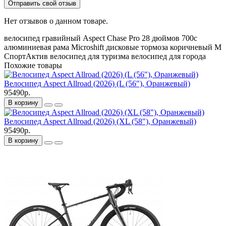
Отправить свой отзыв
Нет отзывов о данном товаре.
велосипед
гравийный
Aspect
Chase Pro
28 дюймов
700c
алюминиевая рама
Microshift
дисковые тормоза
коричневый
M
СпортАктив
велосипед для туризма
велосипед для города
Похожие товары
Велосипед Aspect Allroad (2026) (L (56"), Оранжевый)
95490р.
В корзину
Велосипед Aspect Allroad (2026) (XL (58"), Оранжевый)
95490р.
В корзину