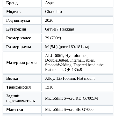
Бренд
Aspect
Модель
Chase Pro
Год выпуска
2026
Категория
Gravel / Trekking
Размер колес
29 (700c)
Размер рамы
M (54 ) (рост 169-181 см)
ALU 6061, Hydroformed,
DoubleButted, InternalCables,
Материал рамы
SmoothWelding, Tapered head tube,
Flat mount, QR 135х9
Вилка
Alloy, 12x100mm, Flat mount
Трансмиссия
1x10
Задний
MicroShift Sword RD-G7005M
переключатель
Манетки
MicroShift Sword SB-G7000