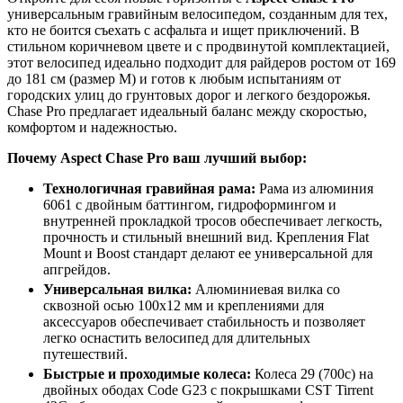
универсальным гравийным велосипедом, созданным для тех,
кто не боится съехать с асфальта и ищет приключений. В
стильном коричневом цвете и с продвинутой комплектацией,
этот велосипед идеально подходит для райдеров ростом от 169
до 181 см (размер M) и готов к любым испытаниям от
городских улиц до грунтовых дорог и легкого бездорожья.
Chase Pro предлагает идеальный баланс между скоростью,
комфортом и надежностью.
Почему Aspect Chase Pro ваш лучший выбор:
Технологичная гравийная рама:
Рама из алюминия
6061 с двойным баттингом, гидроформингом и
внутренней прокладкой тросов обеспечивает легкость,
прочность и стильный внешний вид. Крепления Flat
Mount и Boost стандарт делают ее универсальной для
апгрейдов.
Универсальная вилка:
Алюминиевая вилка со
сквозной осью 100x12 мм и креплениями для
аксессуаров обеспечивает стабильность и позволяет
легко оснастить велосипед для длительных
путешествий.
Быстрые и проходимые колеса:
Колеса 29 (700c) на
двойных ободах Code G23 с покрышками CST Tirrent