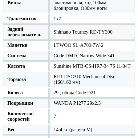
Вилка
эластомерная, ход 100мм,
блокировка, O30мм ноги
Трансмиссия
1x7
Задний
Shimano Tourney RD-TY300
переключатель
Манетки
LTWOO SL-A700-7W-2
Система
Code DMD, Narrow Wide 34T
Кассета
Sunshine MTB-CS-HR7-34 7S 11-34T
RPT DSC310 Mechanical Disc
Тормоза
(160/160 мм)
Колеса
29 , обода Code D21
Покрышки
WANDA P1277 29x2.3
Количество
7
скоростей
Вес
14.4 кг (размер M)