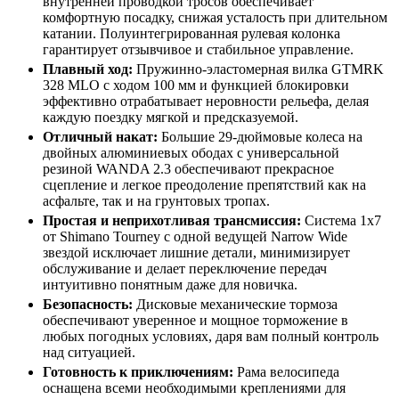
внутренней проводкой тросов обеспечивает
комфортную посадку, снижая усталость при длительном
катании. Полуинтегрированная рулевая колонка
гарантирует отзывчивое и стабильное управление.
Плавный ход:
Пружинно-эластомерная вилка GTMRK
328 MLO с ходом 100 мм и функцией блокировки
эффективно отрабатывает неровности рельефа, делая
каждую поездку мягкой и предсказуемой.
Отличный накат:
Большие 29-дюймовые колеса на
двойных алюминиевых ободах с универсальной
резиной WANDA 2.3 обеспечивают прекрасное
сцепление и легкое преодоление препятствий как на
асфальте, так и на грунтовых тропах.
Простая и неприхотливая трансмиссия:
Система 1x7
от Shimano Tourney с одной ведущей Narrow Wide
звездой исключает лишние детали, минимизирует
обслуживание и делает переключение передач
интуитивно понятным даже для новичка.
Безопасность:
Дисковые механические тормоза
обеспечивают уверенное и мощное торможение в
любых погодных условиях, даря вам полный контроль
над ситуацией.
Готовность к приключениям:
Рама велосипеда
оснащена всеми необходимыми креплениями для