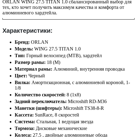
ORLAN WING 27.5 TITAN 1.0 сбалансированный выбор для
тех, кто хочет получить максимум качества и комфорта от
алюминиевого хардтейла.
Характеристики:
Бренд:
ORLAN
Модель:
WING 27.5 TITAN 1.0
Тип:
Горный велосипед (MTB), хардтейл
Размер рамы:
18 (M)
Материал рамы:
Алюминий, внутренняя проводка
Цвет:
Черный
Вилка:
Амортизационная, с алюминиевой короной, 1-
1/8
Количество скоростей:
8 (1x8)
Задний переключатель:
Microshift RD-M36
Манетки (шифтеры):
Microshift TS38-8-R
Кассета:
SunRace, 8 скоростей
Система:
Стальная, 1 ведущая звезда
Тормоза:
Дисковые механические
Колеса:
27.5 , двойные алюминиевые обода