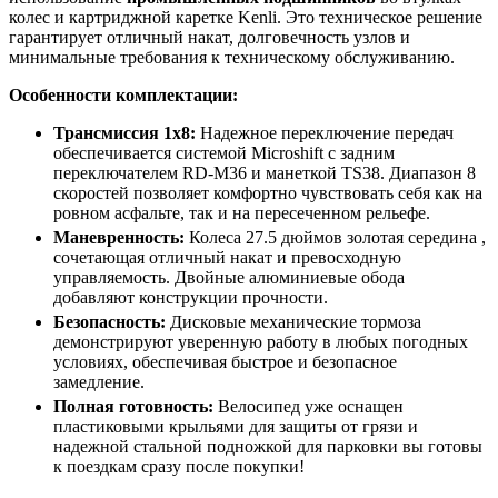
колес и картриджной каретке Kenli. Это техническое решение
гарантирует отличный накат, долговечность узлов и
минимальные требования к техническому обслуживанию.
Особенности комплектации:
Трансмиссия 1x8:
Надежное переключение передач
обеспечивается системой Microshift с задним
переключателем RD-M36 и манеткой TS38. Диапазон 8
скоростей позволяет комфортно чувствовать себя как на
ровном асфальте, так и на пересеченном рельефе.
Маневренность:
Колеса 27.5 дюймов золотая середина ,
сочетающая отличный накат и превосходную
управляемость. Двойные алюминиевые обода
добавляют конструкции прочности.
Безопасность:
Дисковые механические тормоза
демонстрируют уверенную работу в любых погодных
условиях, обеспечивая быстрое и безопасное
замедление.
Полная готовность:
Велосипед уже оснащен
пластиковыми крыльями для защиты от грязи и
надежной стальной подножкой для парковки вы готовы
к поездкам сразу после покупки!