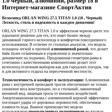
1.0 черный, алюминий, размер 18 в
Интернет-магазине СпортАктив
Велосипед ORLAN WING 27.5 TITAN 1.0 (18 , Черный)
Легкость, стиль и надежность в каждом движении!
ORLAN WING 27.5 TITAN 1.0 в эффектном черном цвете это
идеальное решение для тех, кто ищет баланс между
динамикой горного велосипеда и комфортом повседневного
использования. В отличие от стальных аналогов, эта модель
оснащена легкой и прочной
алюминиевой рамой
, что делает
байк более отзывчивым в управлении и значительно
динамичнее на подъемах. Продуманная геометрия рамы в
сочетании с качественными компонентами делает этот
велосипед отличным выбором как для городских поездок, так
и для активного отдыха на пересеченной местности.
Технологичность и комфорт в эксплуатации:
Алюминиевая
рама с внутренней проводкой тросов обеспечивает не только
снижение веса конструкции, но и стильный, лаконичный
внешний вид, защищая тросы от внешних воздействий.
Амортизационная вилка с алюминиевой короной эффективно
поглощает удары от дорожных неровностей, обеспечивая
плавность хода. Важное преимущество модели
использование
промышленных подшипников
во втулках