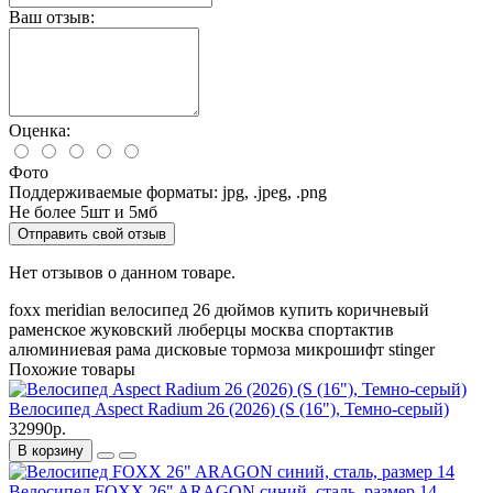
Ваш отзыв:
Оценка:
Фото
Поддерживаемые форматы: jpg, .jpeg, .png
Не более 5шт и 5мб
Отправить свой отзыв
Нет отзывов о данном товаре.
foxx meridian
велосипед
26 дюймов
купить
коричневый
раменское
жуковский
люберцы
москва
спортактив
алюминиевая рама
дисковые тормоза
микрошифт
stinger
Похожие товары
Велосипед Aspect Radium 26 (2026) (S (16"), Темно-серый)
32990р.
В корзину
Велосипед FOXX 26" ARAGON синий, сталь, размер 14