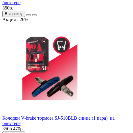
блистере
350р.
В корзину
Акция - 26%
Колодки V-brake тормоза SJ-510BLB синие (1 пара), на
блистере
350р.
470р.