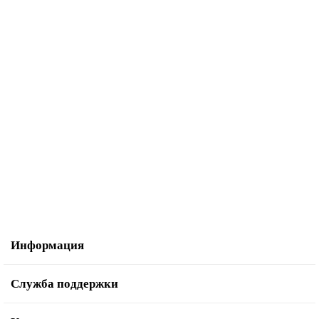
1700р.
В корзину
Велопокрышка STG ZY-072 29*2,35
1200р.
В корзину
Информация
Служба поддержки