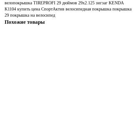
велопокрышка
TIREPROFI
29 дюймов
29x2.125
зигзаг
KENDA
K1104
купить
цена
СпортАктив
велосипедная покрышка
покрышка
29
покрышка на велосипед
Похожие товары
Велопокрышка 29" DURO DB1072 29x2.10