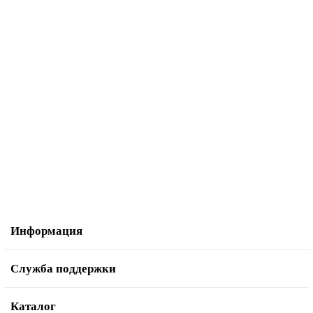
Велопокрышка Chao Yang 26"х1,95 черная Н-5113 RHINO SKIN,
Chaoyang
1300р.
В корзину
Информация
Служба поддержки
Каталог