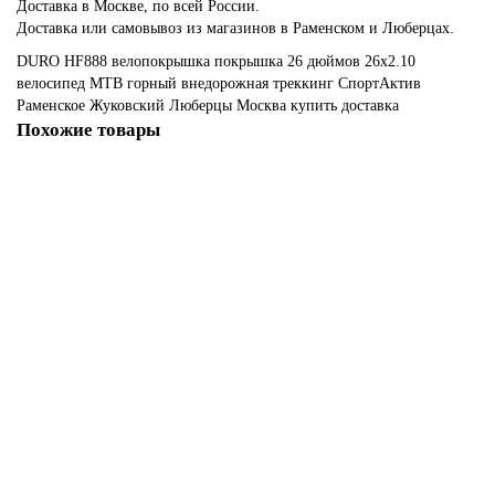
Доставка в Москве, по всей России.
Доставка или самовывоз из магазинов в Раменском и Люберцах.
DURO
HF888
велопокрышка
покрышка
26 дюймов
26x2.10
велосипед
MTB
горный
внедорожная
треккинг
СпортАктив
Раменское
Жуковский
Люберцы
Москва
купить
доставка
Похожие товары
Велопокрышка 26" DURO HF860 26x2.10
1320р.
В корзину
Велопокрышка 26" КENDA K-SHIELD 26x1,95 K935(5-525855)
1950р.