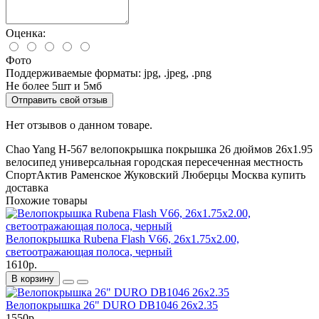
Оценка:
Фото
Поддерживаемые форматы: jpg, .jpeg, .png
Не более 5шт и 5мб
Отправить свой отзыв
Нет отзывов о данном товаре.
Chao Yang
H-567
велопокрышка
покрышка
26 дюймов
26x1.95
велосипед
универсальная
городская
пересеченная местность
СпортАктив
Раменское
Жуковский
Люберцы
Москва
купить
доставка
Похожие товары
Велопокрышка Rubena Flash V66, 26x1.75x2.00,
светоотражающая полоса, черный
1610р.
В корзину
Велопокрышка 26" DURO DB1046 26x2.35
1550р.