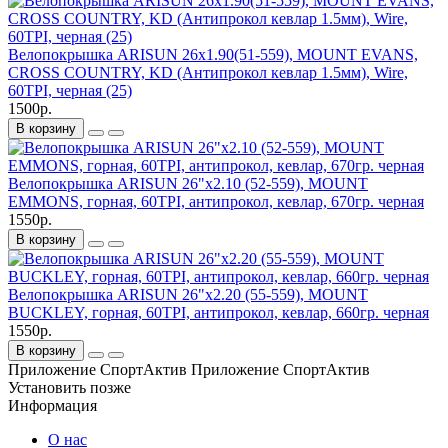
Велопокрышка ARISUN 26x1.90(51-559), MOUNT EVANS,
CROSS COUNTRY, KD (Антипрокол кевлар 1.5мм), Wire,
60TPI, черная (25)
1500р.
В корзину
Велопокрышка ARISUN 26"x2.10 (52-559), MOUNT
EMMONS, горная, 60TPI, антипрокол, кевлар, 670гр. черная
1550р.
В корзину
Велопокрышка ARISUN 26"x2.20 (55-559), MOUNT
BUCKLEY, горная, 60TPI, антипрокол, кевлар, 660гр. черная
1550р.
В корзину
Приложение СпортАктив
Приложение СпортАктив
Установить
позже
Информация
О нас