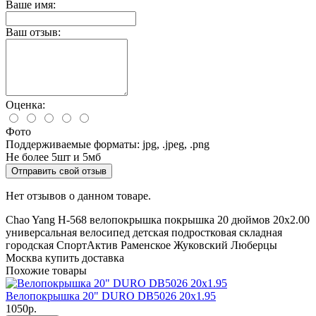
Ваше имя:
Ваш отзыв:
Оценка:
Фото
Поддерживаемые форматы: jpg, .jpeg, .png
Не более 5шт и 5мб
Отправить свой отзыв
Нет отзывов о данном товаре.
Chao Yang
H-568
велопокрышка
покрышка
20 дюймов
20x2.00
универсальная
велосипед
детская
подростковая
складная
городская
СпортАктив
Раменское
Жуковский
Люберцы
Москва
купить
доставка
Похожие товары
Велопокрышка 20" DURO DB5026 20x1.95
1050р.