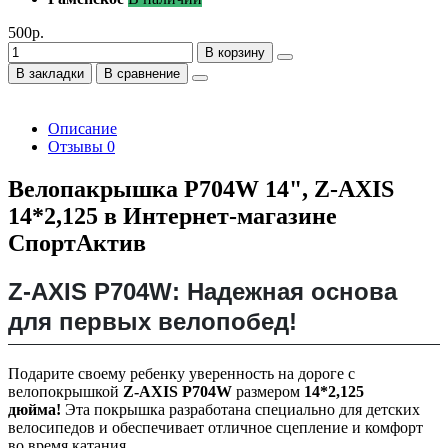
500р.
В корзину
В закладки
В сравнение
Описание
Отзывы
0
Велопакрышка P704W 14", Z-AXIS
14*2,125 в Интернет-магазине
СпортАктив
Z-AXIS P704W: Надежная основа
для первых велопобед!
Подарите своему ребенку уверенность на дороге с
велопокрышкой
Z-AXIS P704W
размером
14*2,125
дюйма!
Эта покрышка разработана специально для детских
велосипедов и обеспечивает отличное сцепление и комфорт
во время катания.