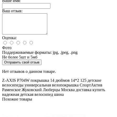
Ваше имя:
Ваш отзыв:
Оценка:
Фото
Поддерживаемые форматы: jpg, .jpeg, .png
Не более 5шт и 5мб
Отправить свой отзыв
Нет отзывов о данном товаре.
Z-AXIS
P704W
покрышка
14 дюймов
14*2
125
детские
велосипеды
универсальная
велопокрышка
СпортАктив
Раменское
Жуковский
Люберцы
Москва
доставка
купить
надежная
детская
велосипед
шина
Похожие товары