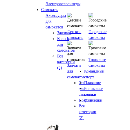
Электровелосипеды
Самокаты
Аксессуары
для
самокатов
Детские
Городские
Зажимы
самокаты
самокаты
Колеса
для
самокатов
Все
Трюковые
категории
Запчати
самокаты
(2)
для
Командный
самокатов
спорт
Оси
Плавание
для
Роликовые
самокатов
коньки
Подшипники
Фитнес
Все
категории
(2)