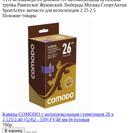
трубка
Раменское
Жуковский
Люберцы
Москва
СпортАктив
SportActive
запчасти для велосипедов
2
25 2
5
Похожие товары
Камера COMODO с антипрокольным герметиком 26 x
2.125/2.40 (52/62 - 559) FV48 мм бутиловая
700р.
В корзину