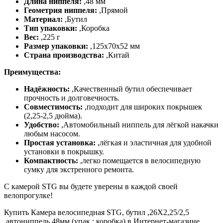
Длина ниппеля:
,
48 мм
Геометрия ниппеля:
,
Прямой
Материал:
,
Бутил
Тип упаковки:
,
Коробка
Вес:
,
225 г
Размер упаковки:
,
125x70x52 мм
Страна производства:
,
Китай
Преимущества:
Надёжность:
,
Качественный бутил обеспечивает
прочность и долговечность.
Совместимость:
,
подходит для широких покрышек
(2,25-2,5 дюйма).
Удобство:
,
Автомобильный ниппель для лёгкой накачки
любым насосом.
Простая установка:
,
лёгкая и эластичная для удобной
установки в покрышку.
Компактность:
,
легко помещается в велосипедную
сумку для экстренного ремонта.
С камерой STG вы будете уверены в каждой своей
велопрогулке!
Купить Камера велосипедная STG, бутил ,26Х2,25/2,5
,автониппель 48мм (упак.: коробка) в Интернет-магазине.