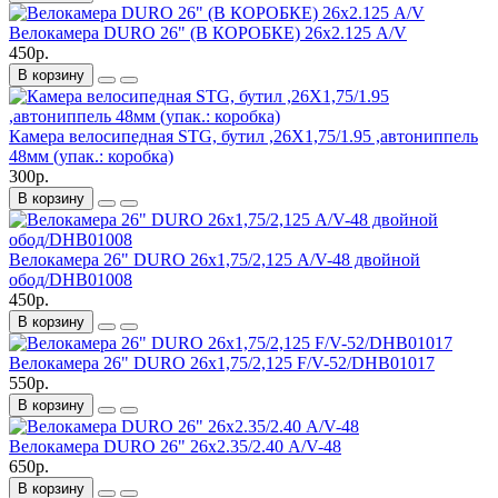
Велокамера DURO 26" (В КОРОБКЕ) 26х2.125 A/V
450р.
В корзину
Камера велосипедная STG, бутил ,26Х1,75/1.95 ,автониппель
48мм (упак.: коробка)
300р.
В корзину
Велокамера 26" DURO 26х1,75/2,125 А/V-48 двойной
обод/DHB01008
450р.
В корзину
Велокамера 26" DURO 26x1,75/2,125 F/V-52/DHB01017
550р.
В корзину
Велокамера DURO 26" 26х2.35/2.40 A/V-48
650р.
В корзину