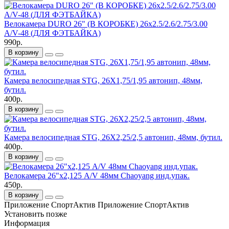
Велокамера DURO 26" (В КОРОБКЕ) 26x2.5/2.6/2.75/3.00
A/V-48 (ДЛЯ ФЭТБАЙКА)
990р.
В корзину
Камера велосипедная STG, 26X1,75/1,95 автонип, 48мм,
бутил.
400р.
В корзину
Камера велосипедная STG, 26X2,25/2,5 автонип, 48мм, бутил.
400р.
В корзину
Велокамера 26"х2,125 A/V 48мм Chaoyang инд.упак.
450р.
В корзину
Приложение СпортАктив
Приложение СпортАктив
Установить
позже
Информация