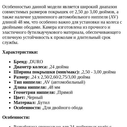
Особенностью данной модели является широкий диапазон
совместимых размеров покрышек от 2,50 до 3,00 дюймов, а
также наличие удлиненного автомобильного ниппеля (AV)
длиной 48 мм, что особенно важно для установки на колеса с
двойными ободами. Камера изготовлена из прочного и
эластичного бутилкаучукового материала, обеспечивающего
отличную устойчивость к проколам и длительный срок
службы.
Характеристики:
Бренд:
,
DURO
Диаметр колеса:
,
24 дюйма
Ширина покрышки (мин/макс):
,
2,50 - 3,00 дюйма
Размер:
,
24 x 2,50/2,60/2,75/3,00 дюйма
Тип ниппеля:
,
AV (автомобильный)
Длина ниппеля:
,
48 мм
Геометрия ниппеля:
,
Прямой
Цвет:
,
Черный
Материал:
,
Бутил
Особенности:
,
Для двойного обода
Особенности:
Разработана специально для 24-дюймовых колёс с