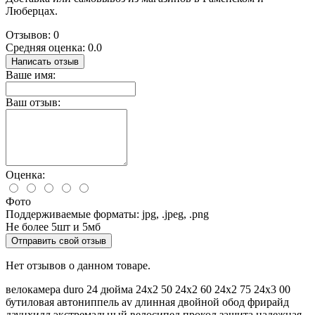
Люберцах.
Отзывов: 0
Средняя оценка: 0.0
Написать отзыв
Ваше имя:
Ваш отзыв:
Оценка:
Фото
Поддерживаемые форматы: jpg, .jpeg, .png
Не более 5шт и 5мб
Отправить свой отзыв
Нет отзывов о данном товаре.
велокамера
duro
24 дюйма
24x2
50
24x2
60
24x2
75
24x3
00
бутиловая
автониппель
av
длинная
двойной обод
фрирайд
даунхилл
экстремальный
велосипед
прокол
защита
надежная