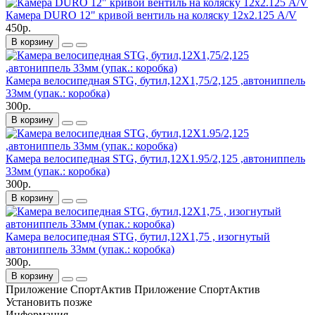
Камера DURO 12" кривой вентиль на коляску 12х2.125 A/V
450р.
В корзину
Камера велосипедная STG, бутил,12Х1,75/2,125 ,автониппель
33мм (упак.: коробка)
300р.
В корзину
Камера велосипедная STG, бутил,12Х1.95/2,125 ,автониппель
33мм (упак.: коробка)
300р.
В корзину
Камера велосипедная STG, бутил,12Х1,75 , изогнутый
автониппель 33мм (упак.: коробка)
300р.
В корзину
Приложение СпортАктив
Приложение СпортАктив
Установить
позже
Информация