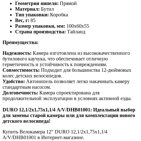
Геометрия нипеля:
Прямой
Материал:
Бутил
Тип упаковки:
Коробка
Вес, г:
85
Размер упаковки, мм:
100x60x55
Страна производства:
Тайланд
Преимущества:
Надежность:
Камера изготовлена из высококачественного
бутилового каучука, что обеспечивает отличную
герметичность и устойчивость к повреждениям.
Совместимость:
Подходит для большинства 12-дюймовых
колес детских велосипедов.
Удобство:
Автонипель позволяет легко накачивать камеру
стандартным насосом.
Долговечность:
Камера спроектирована для
продолжительной эксплуатации в условиях активной езды.
DURO 12,1/2х1,75х1,1/4 A/V/DHB01001: Идеальный выбор
для замены старой камеры или для комплектации нового
детского велосипеда!
Купить Велокамера 12" DURO 12,1/2х1,75х1,1/4
А/V/DHB01001 в Интернет-магазине.