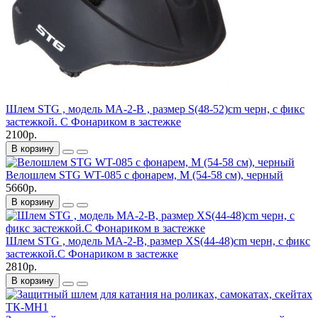
Шлем STG , модель MA-2-B , размер S(48-52)cm черн, с фикс
застежкой. C Фонариком в застежке
2100р.
В корзину
Велошлем STG WT-085 с фонарем, M (54-58 см), черный
5660р.
В корзину
Шлем STG , модель MA-2-B, размер XS(44-48)cm черн, с фикс
застежкой.C Фонариком в застежке
2810р.
В корзину