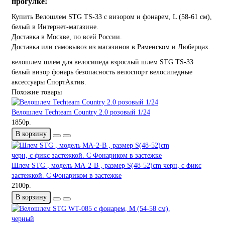
прогулке!
Купить Велошлем STG TS-33 с визором и фонарем, L (58-61 см),
белый в Интернет-магазине.
Доставка в Москве, по всей России.
Доставка или самовывоз из магазинов в Раменском и Люберцах.
велошлем
шлем для велосипеда
взрослый шлем
STG
TS-33
белый
визор
фонарь
безопасность
велоспорт
велосипедные
аксессуары
СпортАктив.
Похожие товары
Велошлем Techteam Country 2.0 розовый 1/24
1850р.
В корзину
Шлем STG , модель MA-2-B , размер S(48-52)cm черн, с фикс
застежкой. C Фонариком в застежке
2100р.
В корзину