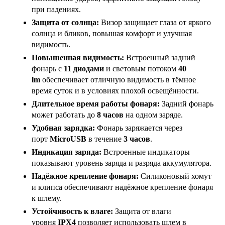
при падениях.
Защита от солнца:
Визор защищает глаза от яркого
солнца и бликов, повышая комфорт и улучшая
видимость.
Повышенная видимость:
Встроенный задний
фонарь с
11 диодами
и световым потоком
40
lm
обеспечивает отличную видимость в тёмное
время суток и в условиях плохой освещённости.
Длительное время работы фонаря:
Задний фонарь
может работать до
8 часов
на одном заряде.
Удобная зарядка:
Фонарь заряжается через
порт
MicroUSB
в течение
3 часов
.
Индикация заряда:
Встроенные индикаторы
показывают уровень заряда и разряда аккумулятора.
Надёжное крепление фонаря:
Силиконовый хомут
и клипса обеспечивают надёжное крепление фонаря
к шлему.
Устойчивость к влаге:
Защита от влаги
уровня
IPX4
позволяет использовать шлем в