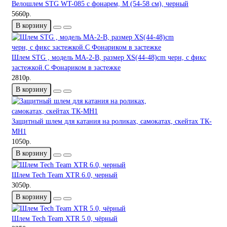
Велошлем STG WT-085 с фонарем, M (54-58 см), черный
5660р.
В корзину
Шлем STG , модель MA-2-B, размер XS(44-48)cm черн, с фикс
застежкой.C Фонариком в застежке
2810р.
В корзину
Защитный шлем для катания на роликах, самокатах, скейтах ТК-
МН1
1050р.
В корзину
Шлем Tech Team XTR 6.0, черный
3050р.
В корзину
Шлем Tech Team XTR 5.0, чёрный