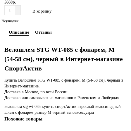
5660р.
В корзину
В сравнение
В закладки
Описание
Отзывы
Велошлем STG WT-085 с фонарем, M
(54-58 см), черный в Интернет-магазине
СпортАктив
Купить Велошлем STG WT-085 с фонарем, M (54-58 см), черный в
Интернет-магазине.
Доставка в Москве, по всей России.
Доставка или самовывоз из магазинов в Раменском и Люберцах.
велошлем
stg
wt-085
купить
спортАктив
взрослый
велосипедный
шлем
с фонарем
размер M
черный
велоаксессуары
Похожие товары