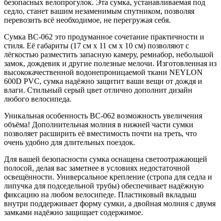
безопасных велопрогулок. Эта сумка, устанавливаемая под
седло, станет вашим незаменимым спутником, позволяя
перевозить всё необходимое, не перегружая себя.
Сумка BC-062 это продуманное сочетание практичности и
стиля. Её габариты (17 см x 11 см x 10 см) позволяют с
лёгкостью разместить запасную камеру, ремнабор, небольшой
замок, дождевик и другие полезные мелочи. Изготовленная из
высококачественной водонепроницаемой ткани NEYLON
600D PVC, сумка надёжно защитит ваши вещи от дождя и
влаги. Стильный серый цвет отлично дополнит дизайн
любого велосипеда.
Уникальная особенность BC-062 возможность увеличения
объёма! Дополнительная молния в нижней части сумки
позволяет расширить её вместимость почти на треть, что
очень удобно для длительных поездок.
Для вашей безопасности сумка оснащена светоотражающей
полосой, делая вас заметнее в условиях недостаточной
освещённости. Универсальное крепление (стропа для седла и
липучка для подседельной трубы) обеспечивает надёжную
фиксацию на любом велосипеде. Пластиковый вкладыш
внутри поддерживает форму сумки, а двойная молния с двумя
замками надёжно защищает содержимое.