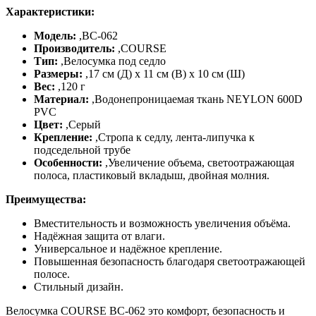
Характеристики:
Модель:
,
BC-062
Производитель:
,
COURSE
Тип:
,
Велосумка под седло
Размеры:
,
17 см (Д) x 11 см (В) x 10 см (Ш)
Вес:
,
120 г
Материал:
,
Водонепроницаемая ткань NEYLON 600D
PVC
Цвет:
,
Серый
Крепление:
,
Стропа к седлу, лента-липучка к
подседельной трубе
Особенности:
,
Увеличение объема, светоотражающая
полоса, пластиковый вкладыш, двойная молния.
Преимущества:
Вместительность и возможность увеличения объёма.
Надёжная защита от влаги.
Универсальное и надёжное крепление.
Повышенная безопасность благодаря светоотражающей
полосе.
Стильный дизайн.
Велосумка COURSE BC-062 это комфорт, безопасность и