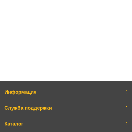
Багажник алюминиевый 20"-28" на подседельный штырь BLF-H13,
крепл. на эксцентрики, черный
2100р.
В корзину
Информация
Служба поддержки
Каталог