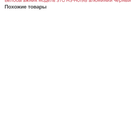
Велобагажник модель STG HS-H019B
алюминий
черный
Похожие товары
Багажник для велосипеда STG, 26"-28", задний KWA-637-05 ,
алюм., черн.
2600р.
В корзину
Багажник для электровелосипеда 2 планки
1650р.
В корзину